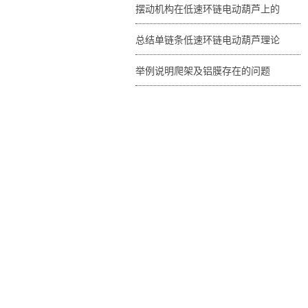
摆动机构在低速环链电动葫芦上的
总结单链条低速环链电动葫芦理论
举例说明爬架及铝膜存在的问题