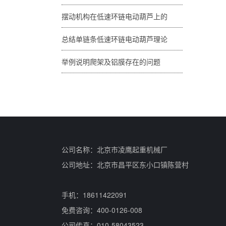
摆动机构在低速环链电动葫芦上的
总结单链条低速环链电动葫芦理论
举例说明爬架及铝膜存在的问题
公司名称：北京市凌鹰起重机械厂
公司地址：北京市昌平区东小口镇陈营村
手机：18611422091
免费咨询：400-0126-008
公司传真：010-58043523