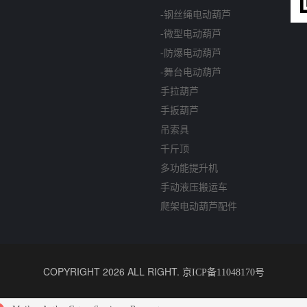
-钢丝绳电动葫芦
-微型电动葫芦
-防爆电动葫芦
-舞台电动葫芦
手拉葫芦
手扳葫芦
吊索具
千斤顶
多功能提升机
手动液压搬运车
爬架电动葫芦配件
COPYRIGHT 2026 ALL RIGHT.
京ICP备11048170号