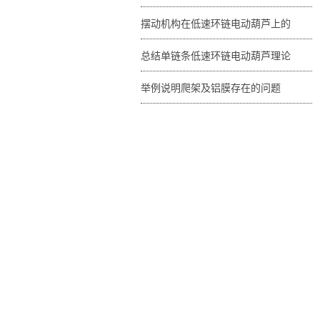
摆动机构在低速环链电动葫芦上的
总结单链条低速环链电动葫芦理论
举例说明爬架及铝膜存在的问题