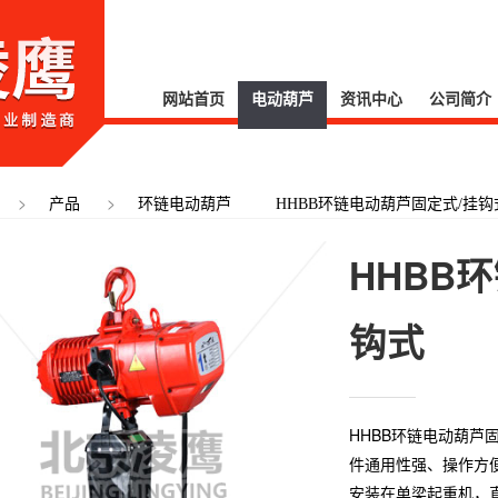
网站首页
电动葫芦
资讯中心
公司简介
>
>
产品
环链电动葫芦
HHBB环链电动葫芦固定式/挂钩
HHBB
钩式
HHBB环链电动葫芦
件通用性强、操作方
安装在单梁起重机，