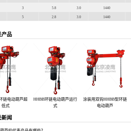
3
5.8
3.0
1440
5
2.8
3.0
1440
关产品
型环链电动葫芦超
HHBB环链电动葫芦运行
涂装用双钩HHBB型环链
低式
式
电动葫芦
关新闻
葫芦的代表产品有哪些？