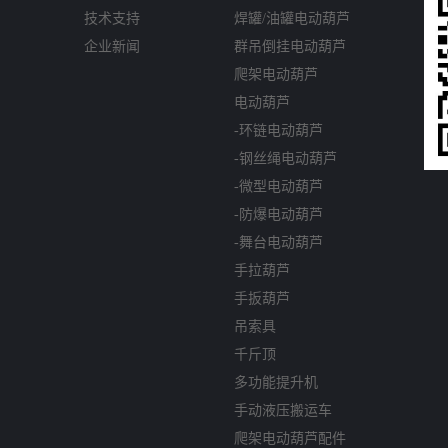
技术支持
焊罐/油罐电动葫芦
企业新闻
群吊倒挂电动葫芦
爬架电动葫芦
电动葫芦
-环链电动葫芦
-钢丝绳电动葫芦
-微型电动葫芦
-防爆电动葫芦
-舞台电动葫芦
手拉葫芦
手扳葫芦
吊索具
千斤顶
多功能提升机
手动液压搬运车
爬架电动葫芦配件