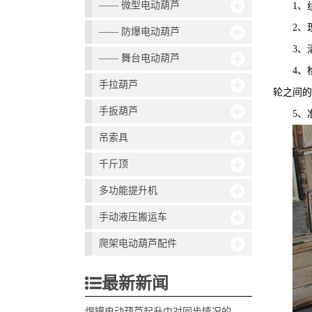
—— 微型电动葫芦
1、
2、
—— 防爆电动葫芦
3、
—— 舞台电动葫芦
4
手拉葫芦
轮之间的
手扳葫芦
5、
吊索具
千斤顶
多功能提升机
手动液压搬运车
爬架电动葫芦配件
最新新闻
焊罐电动葫芦起升中对同步情况的