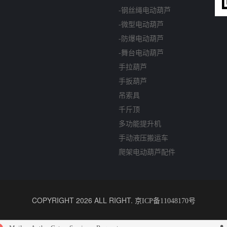
-钢丝绳电动葫芦
-微型电动葫芦
-防爆电动葫芦
-舞台电动葫芦
手拉葫芦
手扳葫芦
吊索具
千斤顶
多功能提升机
手动液压搬运车
爬架电动葫芦配件
COPYRIGHT 2026 ALL RIGHT.
京ICP备11048170号