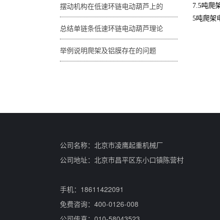
7.5吨
摆动机构在低速环链电动葫芦上的
5吨爬架
总结单链条低速环链电动葫芦理论
举例说明爬架及铝膜存在的问题
公司名称：北京市凌鹰起重机械厂
公司地址：北京市昌平区东小口镇陈营村
手机：18611422091
免费咨询：400-0126-008
公司传真：010-58043523