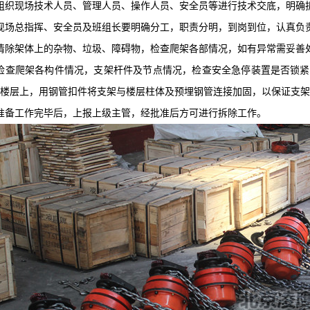
组织现场技术人员、管理人员、操作人员、安全员等进行技术交底，明确
现场总指挥、安全员及班组长要明确分工，职责分明，到岗到位，认真负
清除架体上的杂物、垃圾、障碍物，检查爬架各部情况，如有异常需妥善
、检查爬架各构件情况，支架杆件及节点情况，检查安全急停装置是否锁
楼层上，用钢管扣件将支架与楼层柱体及预埋钢管连接加固，以保证支架
准备工作完毕后，上报上级主管，经批准后方可进行拆除工作。