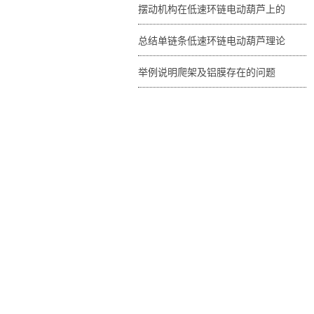
摆动机构在低速环链电动葫芦上的
总结单链条低速环链电动葫芦理论
举例说明爬架及铝膜存在的问题