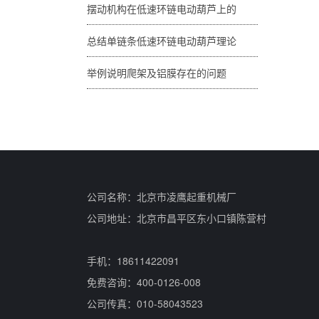
摆动机构在低速环链电动葫芦上的
总结单链条低速环链电动葫芦理论
举例说明爬架及铝膜存在的问题
公司名称：北京市凌鹰起重机械厂
公司地址：北京市昌平区东小口镇陈营村
手机：18611422091
免费咨询：400-0126-008
公司传真：010-58043523