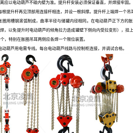
离应以电动葫芦不碰内壁为准。提升杆安装必须保证垂直，并焊接牢固。
每根提升杆再见顶部用连接杆相连，并设一根斜撑。提升杆上端焊一个吊
、胀圈用槽钢滚弧制成，曲率半径与储罐内径相同。在电动葫芦正下方的
相焊，以免提升时电动葫芦的倾角拉力造成罐壁下侧向内受拉变形），挂
一个，特别在胀圈吊耳两侧应各焊一个限位装置。
电动葫芦用电需专线。每台电动葫芦线路与控制柜连接，并调试合格。