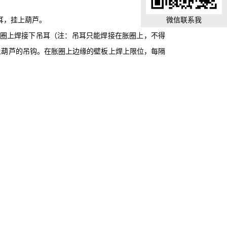
微信联系我
耳，挂上葫芦。
胀圈上焊接下吊耳（注：吊耳只能焊接在胀圈上，不得
上葫芦的吊钩。在胀圈上边缘的壁板上焊上限位，每隔