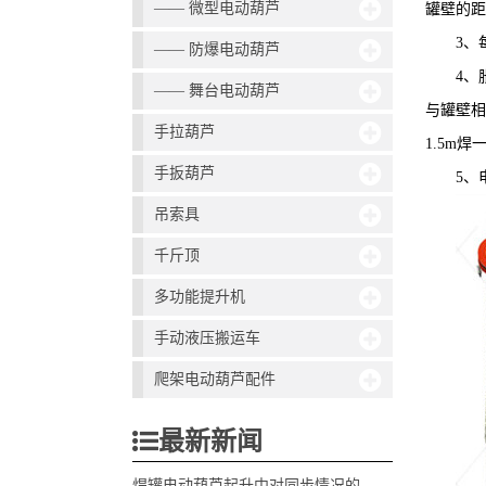
—— 微型电动葫芦
罐壁的距
3、
—— 防爆电动葫芦
4
—— 舞台电动葫芦
与罐壁
手拉葫芦
1.5m
焊
手扳葫芦
5、
吊索具
千斤顶
多功能提升机
手动液压搬运车
爬架电动葫芦配件
最新新闻
焊罐电动葫芦起升中对同步情况的